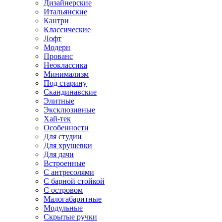
Дизайнерские
Итальянские
Кантри
Классические
Лофт
Модерн
Прованс
Неоклассика
Минимализм
Под старину
Скандинавские
Элитные
Эксклюзивные
Хай-тек
Особенности
Для студии
Для хрущевки
Для дачи
Встроенные
С антресолями
С барной стойкой
С островом
Малогабаритные
Модульные
Скрытые ручки