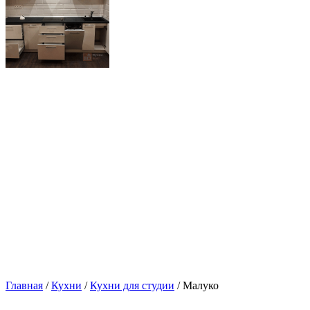
Главная
/
Кухни
/
Кухни для студии
/ Малуко