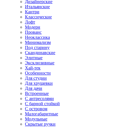
Дизайнерские
Итальянские
Кантри
Классические
Лофт
Модерн
Прованс
Неоклассика
Минимализм
Под старину
Скандинавские
Элитные
Эксклюзивные
Хай-тек
Особенности
Для студии
Для хрущевки
Для дачи
Встроенные
С антресолями
С барной стойкой
С островом
Малогабаритные
Модульные
Скрытые ручки