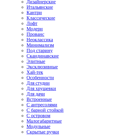
Дизайнерские
Итальянские
Кантри
Классические
Лофт
Модерн
Прованс
Неоклассика
Минимализм
Под старину
Скандинавские
Элитные
Эксклюзивные
Хай-тек
Особенности
Для студии
Для хрущевки
Для дачи
Встроенные
С антресолями
С барной стойкой
С островом
Малогабаритные
Модульные
Скрытые ручки