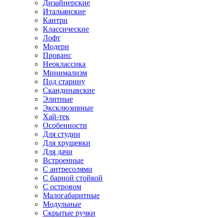
Дизайнерские
Итальянские
Кантри
Классические
Лофт
Модерн
Прованс
Неоклассика
Минимализм
Под старину
Скандинавские
Элитные
Эксклюзивные
Хай-тек
Особенности
Для студии
Для хрущевки
Для дачи
Встроенные
С антресолями
С барной стойкой
С островом
Малогабаритные
Модульные
Скрытые ручки