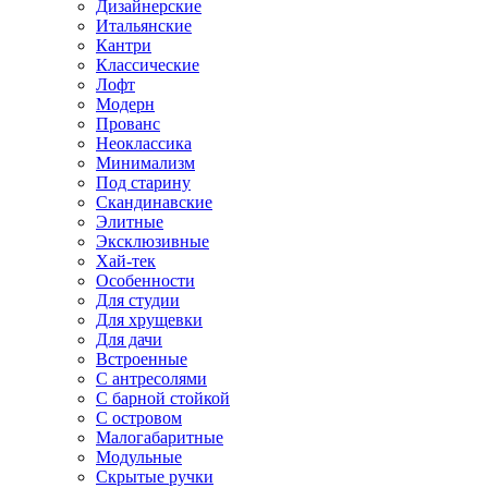
Дизайнерские
Итальянские
Кантри
Классические
Лофт
Модерн
Прованс
Неоклассика
Минимализм
Под старину
Скандинавские
Элитные
Эксклюзивные
Хай-тек
Особенности
Для студии
Для хрущевки
Для дачи
Встроенные
С антресолями
С барной стойкой
С островом
Малогабаритные
Модульные
Скрытые ручки