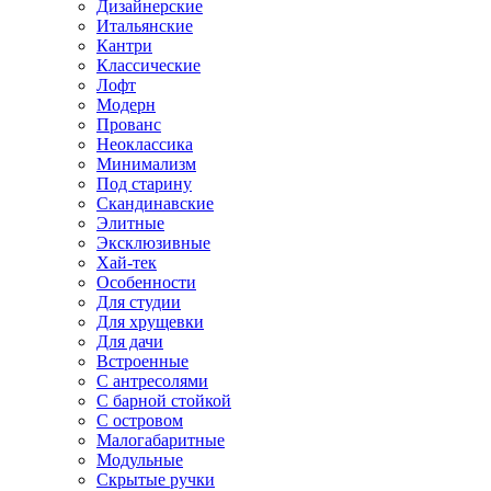
Дизайнерские
Итальянские
Кантри
Классические
Лофт
Модерн
Прованс
Неоклассика
Минимализм
Под старину
Скандинавские
Элитные
Эксклюзивные
Хай-тек
Особенности
Для студии
Для хрущевки
Для дачи
Встроенные
С антресолями
С барной стойкой
С островом
Малогабаритные
Модульные
Скрытые ручки