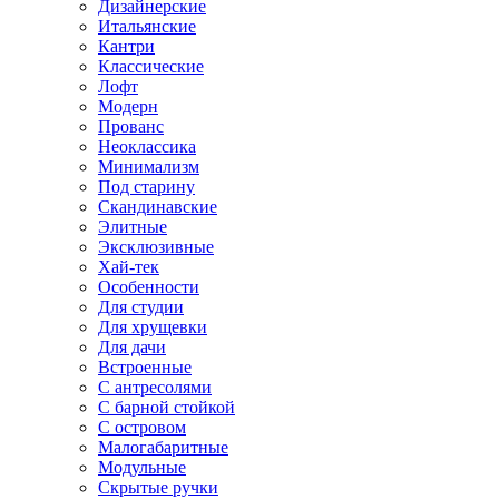
Дизайнерские
Итальянские
Кантри
Классические
Лофт
Модерн
Прованс
Неоклассика
Минимализм
Под старину
Скандинавские
Элитные
Эксклюзивные
Хай-тек
Особенности
Для студии
Для хрущевки
Для дачи
Встроенные
С антресолями
С барной стойкой
С островом
Малогабаритные
Модульные
Скрытые ручки