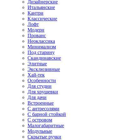
Дизайнерские
Итальянские
Кантри
Классические
Лофт
Модерн
Прованс
Неоклассика
Минимализм
Под старину
Скандинавские
Элитные
Эксклюзивные
Хай-тек
Особенности
Для студии
Для хрущевки
Для дачи
Встроенные
С антресолями
С барной стойкой
С островом
Малогабаритные
Модульные
Скрытые ручки