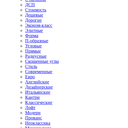
ДСП
Стоимость
Дешевые
Дорогие
Эконом-класс
Элитные
Форма
П-образные
Угловые
Прямые
Радиусные
Скошенные углы
Стиль
Современные
Евро
Английские
Дизайнерские
Итальянские
Кантри
Классические
Лофт
Модерн
Прованс
Неоклассика