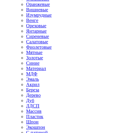
Оранжевые
Вишневые
Изумрудные
Венге
Ореховые
Янтарные
Сиреневые
Салатовые
Фиолетовые
Мятные
Золотые
Синие
Материал
МДФ
Эмаль
Акрил
Береза
Дерево
Дуб
ЛДСП
Массив
Пластик
Шпон
Экошпон
С патиной