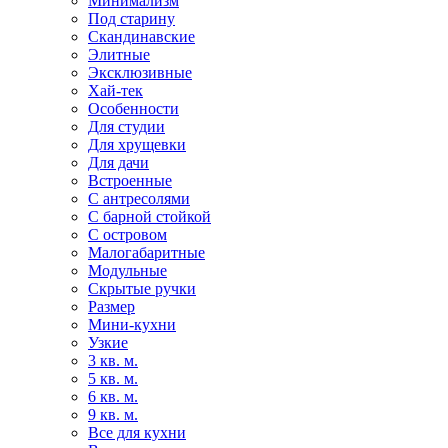
Минимализм
Под старину
Скандинавские
Элитные
Эксклюзивные
Хай-тек
Особенности
Для студии
Для хрущевки
Для дачи
Встроенные
С антресолями
С барной стойкой
С островом
Малогабаритные
Модульные
Скрытые ручки
Размер
Мини-кухни
Узкие
3 кв. м.
5 кв. м.
6 кв. м.
9 кв. м.
Все для кухни