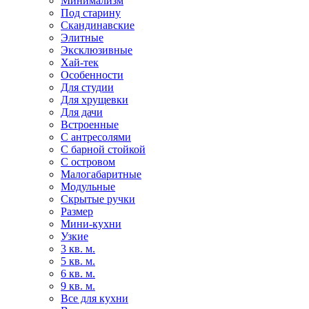
Минимализм
Под старину
Скандинавские
Элитные
Эксклюзивные
Хай-тек
Особенности
Для студии
Для хрущевки
Для дачи
Встроенные
С антресолями
С барной стойкой
С островом
Малогабаритные
Модульные
Скрытые ручки
Размер
Мини-кухни
Узкие
3 кв. м.
5 кв. м.
6 кв. м.
9 кв. м.
Все для кухни