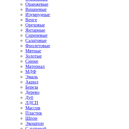
Оранжевые
Вишневые
Изумрудные
Венге
Ореховые
Янтарные
Сиреневые
Салатовые
Фиолетовые
Мятные
Золотые
Синие
Материал
МДФ
Эмаль
Акрил
Береза
Дерево
Дуб
ЛДСП
Массив
Пластик
Шпон
Экошпон
С патиной