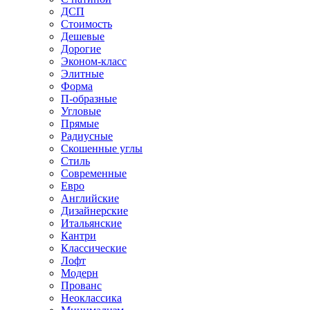
ДСП
Стоимость
Дешевые
Дорогие
Эконом-класс
Элитные
Форма
П-образные
Угловые
Прямые
Радиусные
Скошенные углы
Стиль
Современные
Евро
Английские
Дизайнерские
Итальянские
Кантри
Классические
Лофт
Модерн
Прованс
Неоклассика