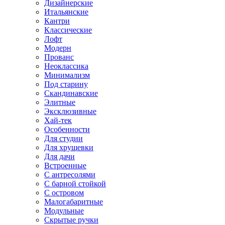
Дизайнерские
Итальянские
Кантри
Классические
Лофт
Модерн
Прованс
Неоклассика
Минимализм
Под старину
Скандинавские
Элитные
Эксклюзивные
Хай-тек
Особенности
Для студии
Для хрущевки
Для дачи
Встроенные
С антресолями
С барной стойкой
С островом
Малогабаритные
Модульные
Скрытые ручки