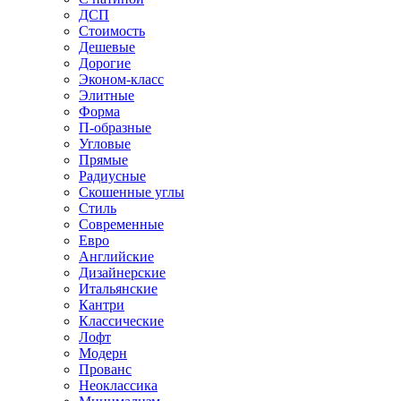
ДСП
Стоимость
Дешевые
Дорогие
Эконом-класс
Элитные
Форма
П-образные
Угловые
Прямые
Радиусные
Скошенные углы
Стиль
Современные
Евро
Английские
Дизайнерские
Итальянские
Кантри
Классические
Лофт
Модерн
Прованс
Неоклассика