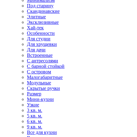
Минимализм
Под старину
Скандинавские
Элитные
Эксклюзивные
Хай-тек
Особенности
Для студии
Для хрущевки
Для дачи
Встроенные
С антресолями
С барной стойкой
С островом
Малогабаритные
Модульные
Скрытые ручки
Размер
Мини-кухни
Узкие
3 кв. м.
5 кв. м.
6 кв. м.
9 кв. м.
Все для кухни