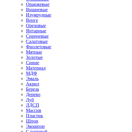
Оранжевые
Вишневые
Изумрудные
Венге
Ореховые
Янтарные
Сиреневые
Салатовые
Фиолетовые
Мятные
Золотые
Синие
Материал
МДФ
Эмаль
Акрил
Береза
Дерево
Дуб
ЛДСП
Массив
Пластик
Шпон
Экошпон
С патиной