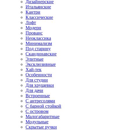
Дизайнерские
Итальянские
Кантри
Классические
Лофт
Модерн
Прованс
Неоклассика
Минимализм
Под старину
Скандинавские
Элитные
Эксклюзивные
Хай-тек
Особенности
Для студии
Для хрущевки
Для дачи
Встроенные
С антресолями
С барной стойкой
С островом
Малогабаритные
Модульные
Скрытые ручки