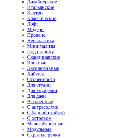
Дизайнерские
Итальянские
Кантри
Классические
Лофт
Модерн
Прованс
Неоклассика
Минимализм
Под старину
Скандинавские
Элитные
Эксклюзивные
Хай-тек
Особенности
Для студии
Для хрущевки
Для дачи
Встроенные
С антресолями
С барной стойкой
С островом
Малогабаритные
Модульные
Скрытые ручки