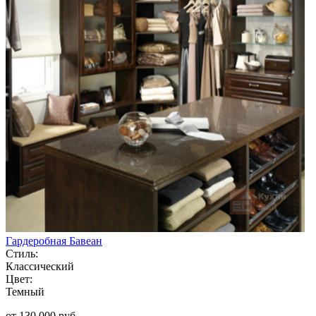
Гардеробная Бавеан
Стиль:
Классический
Цвет:
Темный
от 130 000 руб.