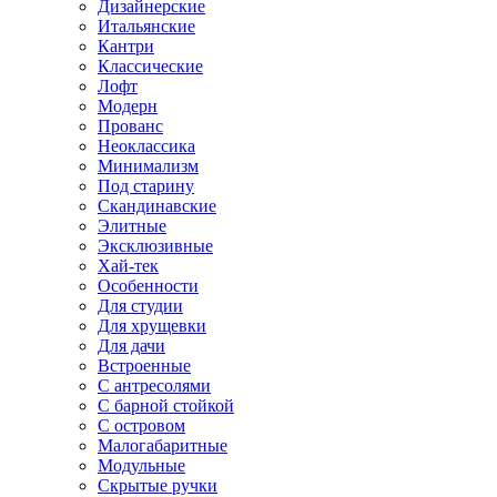
Дизайнерские
Итальянские
Кантри
Классические
Лофт
Модерн
Прованс
Неоклассика
Минимализм
Под старину
Скандинавские
Элитные
Эксклюзивные
Хай-тек
Особенности
Для студии
Для хрущевки
Для дачи
Встроенные
С антресолями
С барной стойкой
С островом
Малогабаритные
Модульные
Скрытые ручки