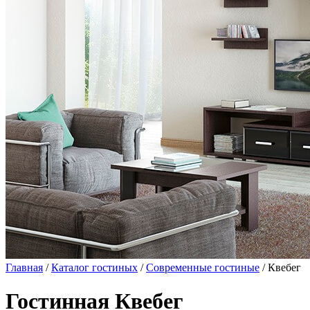
Главная
/
Каталог гостиных
/
Современные гостиные
/ Квебег
Гостинная Квебег