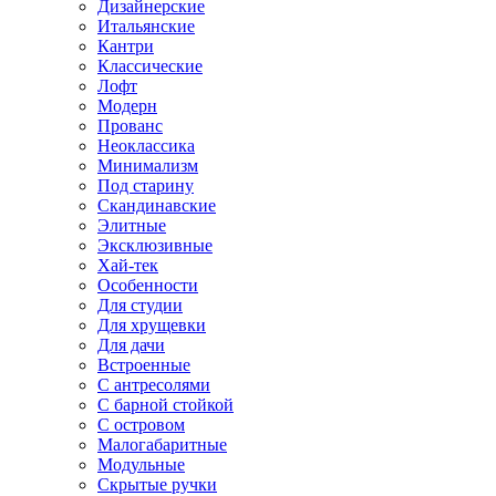
Дизайнерские
Итальянские
Кантри
Классические
Лофт
Модерн
Прованс
Неоклассика
Минимализм
Под старину
Скандинавские
Элитные
Эксклюзивные
Хай-тек
Особенности
Для студии
Для хрущевки
Для дачи
Встроенные
С антресолями
С барной стойкой
С островом
Малогабаритные
Модульные
Скрытые ручки