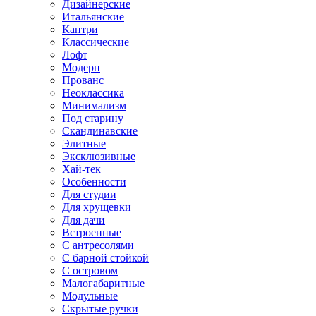
Дизайнерские
Итальянские
Кантри
Классические
Лофт
Модерн
Прованс
Неоклассика
Минимализм
Под старину
Скандинавские
Элитные
Эксклюзивные
Хай-тек
Особенности
Для студии
Для хрущевки
Для дачи
Встроенные
С антресолями
С барной стойкой
С островом
Малогабаритные
Модульные
Скрытые ручки