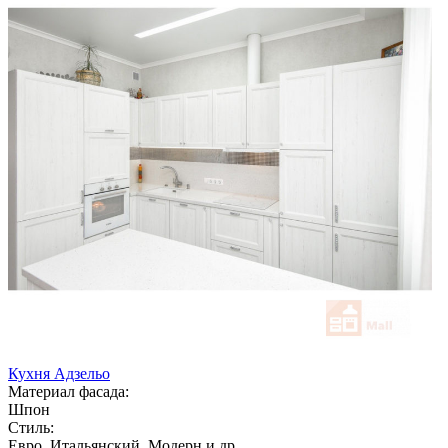
Кухня Адзельо
Материал фасада:
Шпон
Стиль:
Евро, Итальянский, Модерн и др.