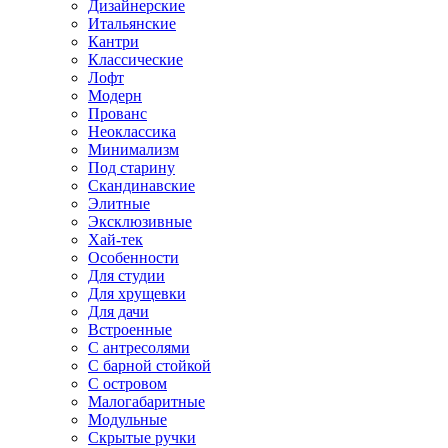
Дизайнерские
Итальянские
Кантри
Классические
Лофт
Модерн
Прованс
Неоклассика
Минимализм
Под старину
Скандинавские
Элитные
Эксклюзивные
Хай-тек
Особенности
Для студии
Для хрущевки
Для дачи
Встроенные
С антресолями
С барной стойкой
С островом
Малогабаритные
Модульные
Скрытые ручки