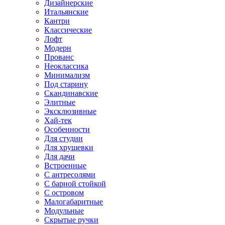
Дизайнерские
Итальянские
Кантри
Классические
Лофт
Модерн
Прованс
Неоклассика
Минимализм
Под старину
Скандинавские
Элитные
Эксклюзивные
Хай-тек
Особенности
Для студии
Для хрущевки
Для дачи
Встроенные
С антресолями
С барной стойкой
С островом
Малогабаритные
Модульные
Скрытые ручки