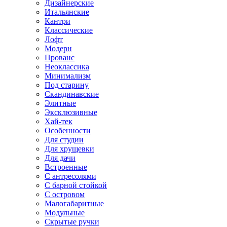
Дизайнерские
Итальянские
Кантри
Классические
Лофт
Модерн
Прованс
Неоклассика
Минимализм
Под старину
Скандинавские
Элитные
Эксклюзивные
Хай-тек
Особенности
Для студии
Для хрущевки
Для дачи
Встроенные
С антресолями
С барной стойкой
С островом
Малогабаритные
Модульные
Скрытые ручки