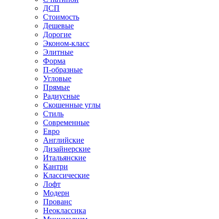
ДСП
Стоимость
Дешевые
Дорогие
Эконом-класс
Элитные
Форма
П-образные
Угловые
Прямые
Радиусные
Скошенные углы
Стиль
Современные
Евро
Английские
Дизайнерские
Итальянские
Кантри
Классические
Лофт
Модерн
Прованс
Неоклассика