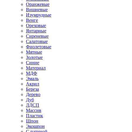
Оранжевые
Вишневые
Изумрудные
Венге
Ореховые
Янтарные
Сиреневые
Салатовые
Фиолетовые
Мятные
Золотые
Синие
Материал
МДФ
Эмаль
Акрил
Береза
Дерево
Дуб
ЛДСП
Массив
Пластик
Шпон
Экошпон
С патиной