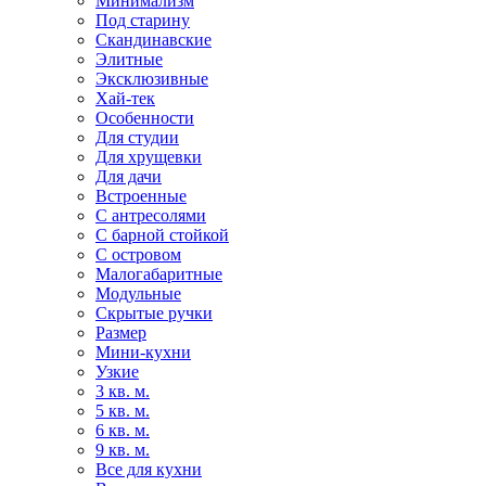
Минимализм
Под старину
Скандинавские
Элитные
Эксклюзивные
Хай-тек
Особенности
Для студии
Для хрущевки
Для дачи
Встроенные
С антресолями
С барной стойкой
С островом
Малогабаритные
Модульные
Скрытые ручки
Размер
Мини-кухни
Узкие
3 кв. м.
5 кв. м.
6 кв. м.
9 кв. м.
Все для кухни