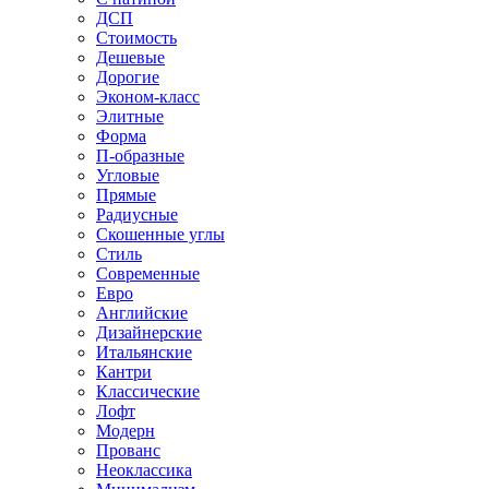
ДСП
Стоимость
Дешевые
Дорогие
Эконом-класс
Элитные
Форма
П-образные
Угловые
Прямые
Радиусные
Скошенные углы
Стиль
Современные
Евро
Английские
Дизайнерские
Итальянские
Кантри
Классические
Лофт
Модерн
Прованс
Неоклассика