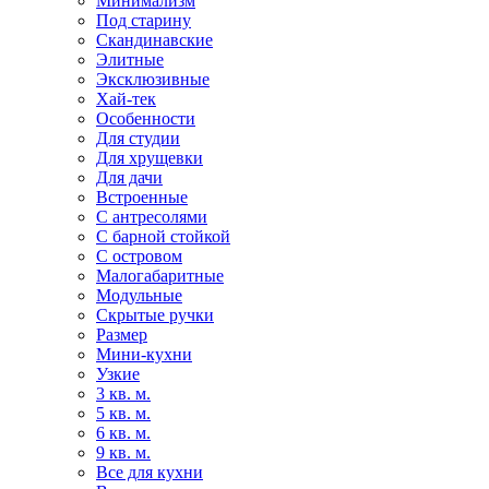
Минимализм
Под старину
Скандинавские
Элитные
Эксклюзивные
Хай-тек
Особенности
Для студии
Для хрущевки
Для дачи
Встроенные
С антресолями
С барной стойкой
С островом
Малогабаритные
Модульные
Скрытые ручки
Размер
Мини-кухни
Узкие
3 кв. м.
5 кв. м.
6 кв. м.
9 кв. м.
Все для кухни