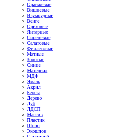
Оранжевые
Вишневые
Изумрудные
Венге
Ореховые
Янтарные
Сиреневые
Салатовые
Фиолетовые
Мятные
Золотые
Синие
Материал
МДФ
Эмаль
Акрил
Береза
Дерево
Дуб
ЛДСП
Массив
Пластик
Шпон
Экошпон
С патиной