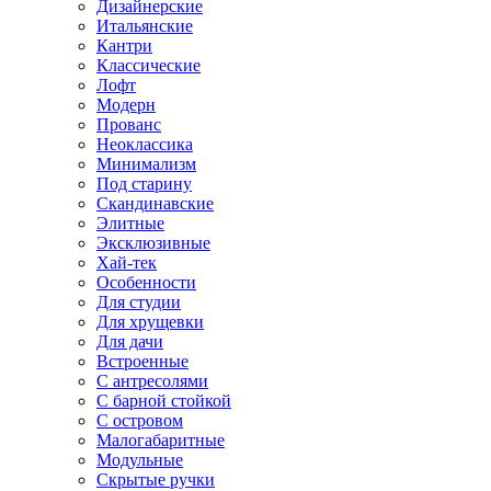
Дизайнерские
Итальянские
Кантри
Классические
Лофт
Модерн
Прованс
Неоклассика
Минимализм
Под старину
Скандинавские
Элитные
Эксклюзивные
Хай-тек
Особенности
Для студии
Для хрущевки
Для дачи
Встроенные
С антресолями
С барной стойкой
С островом
Малогабаритные
Модульные
Скрытые ручки