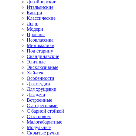
Дизайнерские
Итальянские
Кантри
Классические
Лофт
Модерн
Прованс
Неоклассика
Минимализм
Под старину
Скандинавские
Элитные
Эксклюзивные
Хай-тек
Особенности
Для студии
Для хрущевки
Для дачи
Встроенные
С антресолями
С барной стойкой
С островом
Малогабаритные
Модульные
Скрытые ручки