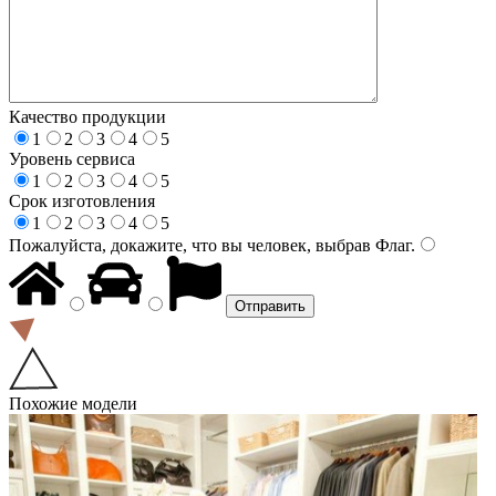
Качество продукции
1
2
3
4
5
Уровень сервиса
1
2
3
4
5
Срок изготовления
1
2
3
4
5
Пожалуйста, докажите, что вы человек, выбрав
Флаг
.
Похожие модели