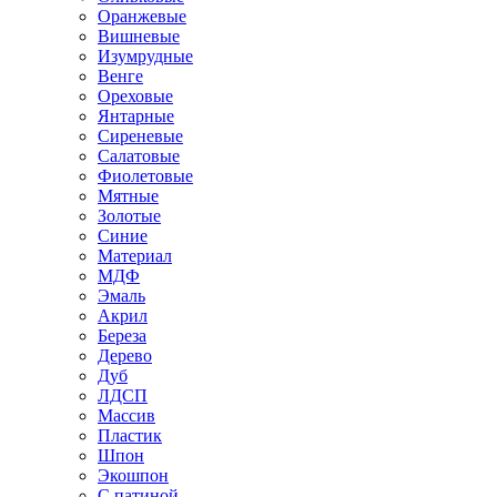
Оранжевые
Вишневые
Изумрудные
Венге
Ореховые
Янтарные
Сиреневые
Салатовые
Фиолетовые
Мятные
Золотые
Синие
Материал
МДФ
Эмаль
Акрил
Береза
Дерево
Дуб
ЛДСП
Массив
Пластик
Шпон
Экошпон
С патиной