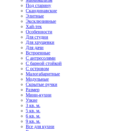
Минимализм
Под старину
Скандинавские
Элитные
Эксклюзивные
Хай-тек
Особенности
Для студии
Для хрущевки
Для дачи
Встроенные
С антресолями
С барной стойкой
С островом
Малогабаритные
Модульные
Скрытые ручки
Размер
Мини-кухни
Узкие
3 кв. м.
5 кв. м.
6 кв. м.
9 кв. м.
Все для кухни