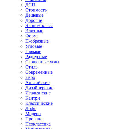
ДСП
Стоимость
Дешевые
Дорогие
Эконом-класс
Элитные
Форма
П-образные
Угловые
Прямые
Радиусные
Скошенные углы
Стиль
Современные
Евро
Английские
Дизайнерские
Итальянские
Кантри
Классические
Лофт
Модерн
Прованс
Неоклассика