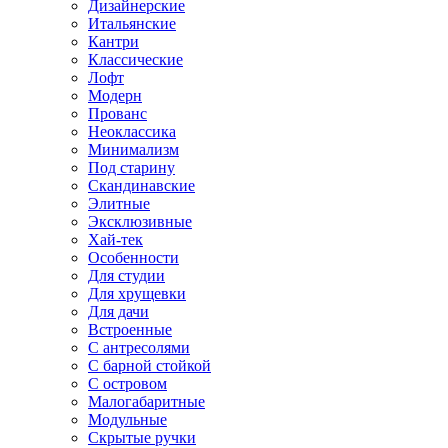
Дизайнерские
Итальянские
Кантри
Классические
Лофт
Модерн
Прованс
Неоклассика
Минимализм
Под старину
Скандинавские
Элитные
Эксклюзивные
Хай-тек
Особенности
Для студии
Для хрущевки
Для дачи
Встроенные
С антресолями
С барной стойкой
С островом
Малогабаритные
Модульные
Скрытые ручки