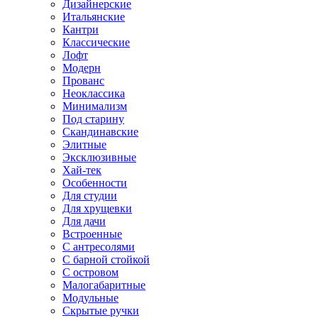
Дизайнерские
Итальянские
Кантри
Классические
Лофт
Модерн
Прованс
Неоклассика
Минимализм
Под старину
Скандинавские
Элитные
Эксклюзивные
Хай-тек
Особенности
Для студии
Для хрущевки
Для дачи
Встроенные
С антресолями
С барной стойкой
С островом
Малогабаритные
Модульные
Скрытые ручки