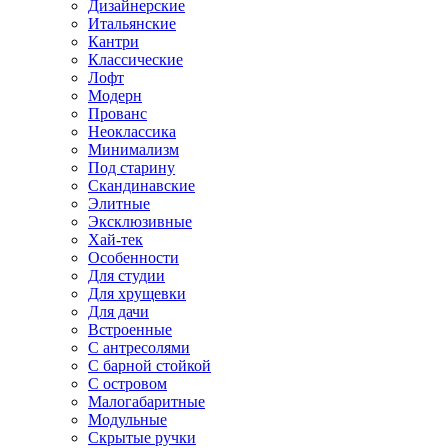
Дизайнерские
Итальянские
Кантри
Классические
Лофт
Модерн
Прованс
Неоклассика
Минимализм
Под старину
Скандинавские
Элитные
Эксклюзивные
Хай-тек
Особенности
Для студии
Для хрущевки
Для дачи
Встроенные
С антресолями
С барной стойкой
С островом
Малогабаритные
Модульные
Скрытые ручки