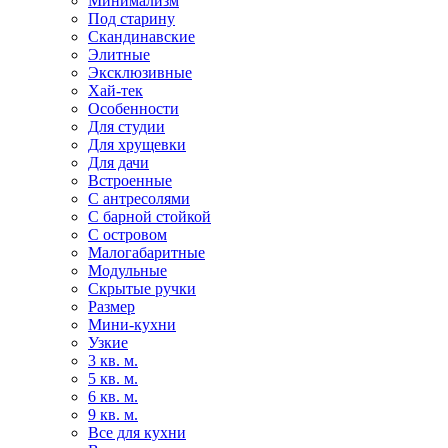
Минимализм
Под старину
Скандинавские
Элитные
Эксклюзивные
Хай-тек
Особенности
Для студии
Для хрущевки
Для дачи
Встроенные
С антресолями
С барной стойкой
С островом
Малогабаритные
Модульные
Скрытые ручки
Размер
Мини-кухни
Узкие
3 кв. м.
5 кв. м.
6 кв. м.
9 кв. м.
Все для кухни