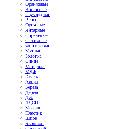
Оранжевые
Вишневые
Изумрудные
Венге
Ореховые
Янтарные
Сиреневые
Салатовые
Фиолетовые
Мятные
Золотые
Синие
Материал
МДФ
Эмаль
Акрил
Береза
Дерево
Дуб
ЛДСП
Массив
Пластик
Шпон
Экошпон
С патиной