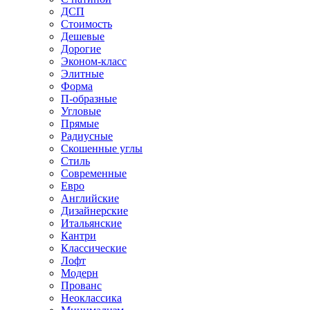
ДСП
Стоимость
Дешевые
Дорогие
Эконом-класс
Элитные
Форма
П-образные
Угловые
Прямые
Радиусные
Скошенные углы
Стиль
Современные
Евро
Английские
Дизайнерские
Итальянские
Кантри
Классические
Лофт
Модерн
Прованс
Неоклассика