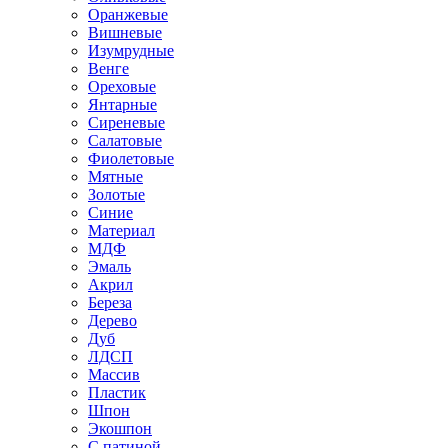
Оранжевые
Вишневые
Изумрудные
Венге
Ореховые
Янтарные
Сиреневые
Салатовые
Фиолетовые
Мятные
Золотые
Синие
Материал
МДФ
Эмаль
Акрил
Береза
Дерево
Дуб
ЛДСП
Массив
Пластик
Шпон
Экошпон
С патиной