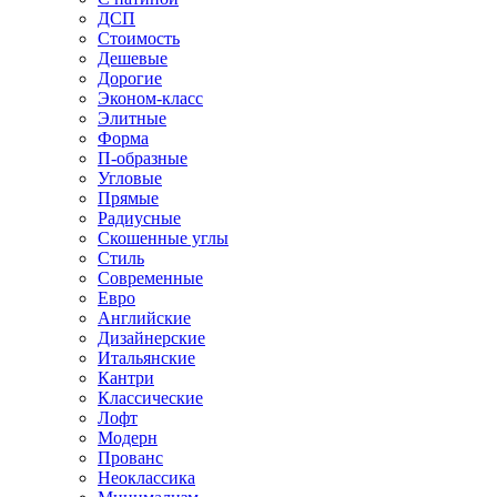
ДСП
Стоимость
Дешевые
Дорогие
Эконом-класс
Элитные
Форма
П-образные
Угловые
Прямые
Радиусные
Скошенные углы
Стиль
Современные
Евро
Английские
Дизайнерские
Итальянские
Кантри
Классические
Лофт
Модерн
Прованс
Неоклассика