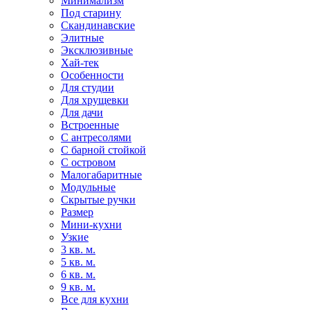
Минимализм
Под старину
Скандинавские
Элитные
Эксклюзивные
Хай-тек
Особенности
Для студии
Для хрущевки
Для дачи
Встроенные
С антресолями
С барной стойкой
С островом
Малогабаритные
Модульные
Скрытые ручки
Размер
Мини-кухни
Узкие
3 кв. м.
5 кв. м.
6 кв. м.
9 кв. м.
Все для кухни