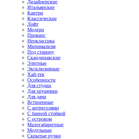
Дизайнерские
Итальянские
Кантри
Классические
Лофт
Модерн
Прованс
Неоклассика
Минимализм
Под старину
Скандинавские
Элитные
Эксклюзивные
Хай-тек
Особенности
Для студии
Для хрущевки
Для дачи
Встроенные
С антресолями
С барной стойкой
С островом
Малогабаритные
Модульные
Скрытые ручки