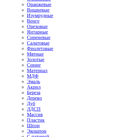
Оранжевые
Вишневые
Изумрудные
Венге
Ореховые
Янтарные
Сиреневые
Салатовые
Фиолетовые
Мятные
Золотые
Синие
Материал
МДФ
Эмаль
Акрил
Береза
Дерево
Дуб
ЛДСП
Массив
Пластик
Шпон
Экошпон
С патиной