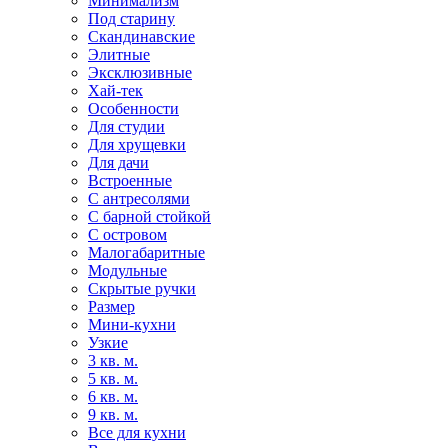
Минимализм
Под старину
Скандинавские
Элитные
Эксклюзивные
Хай-тек
Особенности
Для студии
Для хрущевки
Для дачи
Встроенные
С антресолями
С барной стойкой
С островом
Малогабаритные
Модульные
Скрытые ручки
Размер
Мини-кухни
Узкие
3 кв. м.
5 кв. м.
6 кв. м.
9 кв. м.
Все для кухни