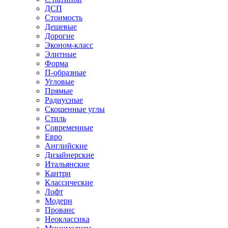
ДСП
Стоимость
Дешевые
Дорогие
Эконом-класс
Элитные
Форма
П-образные
Угловые
Прямые
Радиусные
Скошенные углы
Стиль
Современные
Евро
Английские
Дизайнерские
Итальянские
Кантри
Классические
Лофт
Модерн
Прованс
Неоклассика