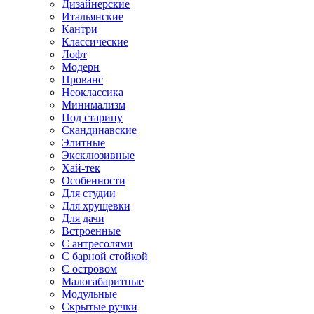
Дизайнерские
Итальянские
Кантри
Классические
Лофт
Модерн
Прованс
Неоклассика
Минимализм
Под старину
Скандинавские
Элитные
Эксклюзивные
Хай-тек
Особенности
Для студии
Для хрущевки
Для дачи
Встроенные
С антресолями
С барной стойкой
С островом
Малогабаритные
Модульные
Скрытые ручки