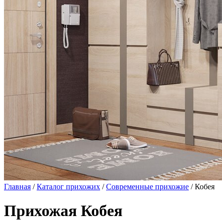
Главная
/
Каталог прихожих
/
Современные прихожие
/ Кобея
Прихожая Кобея