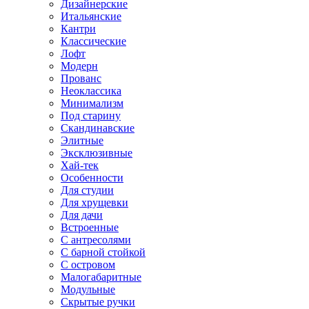
Дизайнерские
Итальянские
Кантри
Классические
Лофт
Модерн
Прованс
Неоклассика
Минимализм
Под старину
Скандинавские
Элитные
Эксклюзивные
Хай-тек
Особенности
Для студии
Для хрущевки
Для дачи
Встроенные
С антресолями
С барной стойкой
С островом
Малогабаритные
Модульные
Скрытые ручки