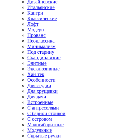
Дизайнерские
Итальянские
Кантри
Классические
Лофт
Модерн
Прованс
Неоклассика
Минимализм
Под старину
Скандинавские
Элитные
Эксклюзивные
Хай-тек
Особенности
Для студии
Для хрущевки
Для дачи
Встроенные
С антресолями
С барной стойкой
С островом
Малогабаритные
Модульные
Скрытые ручки