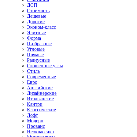
ДСП
Стоимость
Дешевые
Дорогие
Эконом-класс
Элитные
Форма
П-образные
Угловые
Прямые
Радиусные
Скошенные углы
Стиль
Современные
Евро
Английские
Дизайнерские
Итальянские
Кантри
Классические
Лофт
Модерн
Прованс
Неоклассика