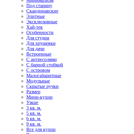
Минимализм
Под старину
Скандинавские
Элитные
Эксклюзивные
Хай-тек
Особенности
Для студии
Для хрущевки
Для дачи
Встроенные
С антресолями
С барной стойкой
С островом
Малогабаритные
Модульные
Скрытые ручки
Размер
Мини-кухни
Узкие
3 кв. м.
5 кв. м.
6 кв. м.
9 кв. м.
Все для кухни