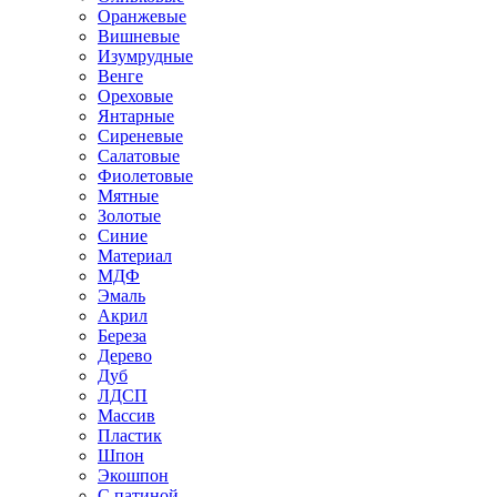
Оранжевые
Вишневые
Изумрудные
Венге
Ореховые
Янтарные
Сиреневые
Салатовые
Фиолетовые
Мятные
Золотые
Синие
Материал
МДФ
Эмаль
Акрил
Береза
Дерево
Дуб
ЛДСП
Массив
Пластик
Шпон
Экошпон
С патиной