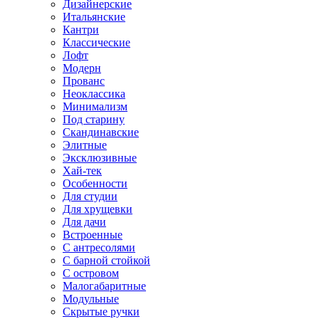
Дизайнерские
Итальянские
Кантри
Классические
Лофт
Модерн
Прованс
Неоклассика
Минимализм
Под старину
Скандинавские
Элитные
Эксклюзивные
Хай-тек
Особенности
Для студии
Для хрущевки
Для дачи
Встроенные
С антресолями
С барной стойкой
С островом
Малогабаритные
Модульные
Скрытые ручки