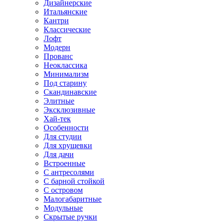
Дизайнерские
Итальянские
Кантри
Классические
Лофт
Модерн
Прованс
Неоклассика
Минимализм
Под старину
Скандинавские
Элитные
Эксклюзивные
Хай-тек
Особенности
Для студии
Для хрущевки
Для дачи
Встроенные
С антресолями
С барной стойкой
С островом
Малогабаритные
Модульные
Скрытые ручки