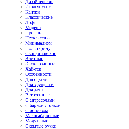
Дизайнерские
Итальянские
Кантри
Классические
Лофт
Модерн
Прованс
Неоклассика
Минимализм
Под старину
Скандинавские
Элитные
Эксклюзивные
Хай-тек
Особенности
Для студии
Для хрущевки
Для дачи
Встроенные
С антресолями
С барной стойкой
С островом
Малогабаритные
Модульные
Скрытые ручки