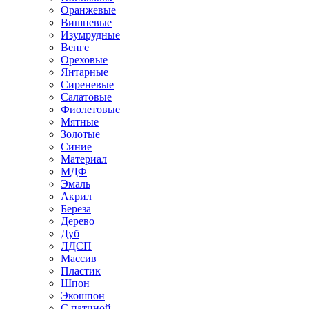
Оранжевые
Вишневые
Изумрудные
Венге
Ореховые
Янтарные
Сиреневые
Салатовые
Фиолетовые
Мятные
Золотые
Синие
Материал
МДФ
Эмаль
Акрил
Береза
Дерево
Дуб
ЛДСП
Массив
Пластик
Шпон
Экошпон
С патиной