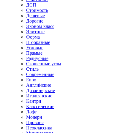
ДСП
Стоимость
Дешевые
Дорогие
Эконом-класс
Элитные
Форма
П-образные
Угловые
Прямые
Радиусные
Скошенные углы
Стиль
Современные
Евро
Английские
Дизайнерские
Итальянские
Кантри
Классические
Лофт
Модерн
Прованс
Неоклассика