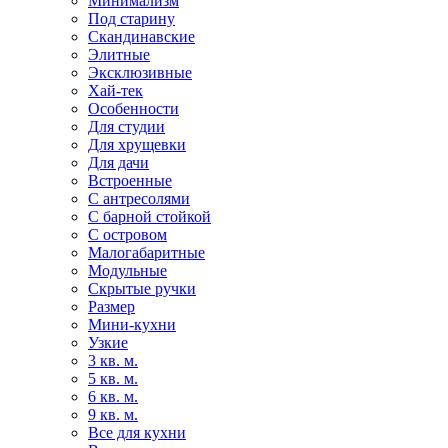
Минимализм
Под старину
Скандинавские
Элитные
Эксклюзивные
Хай-тек
Особенности
Для студии
Для хрущевки
Для дачи
Встроенные
С антресолями
С барной стойкой
С островом
Малогабаритные
Модульные
Скрытые ручки
Размер
Мини-кухни
Узкие
3 кв. м.
5 кв. м.
6 кв. м.
9 кв. м.
Все для кухни