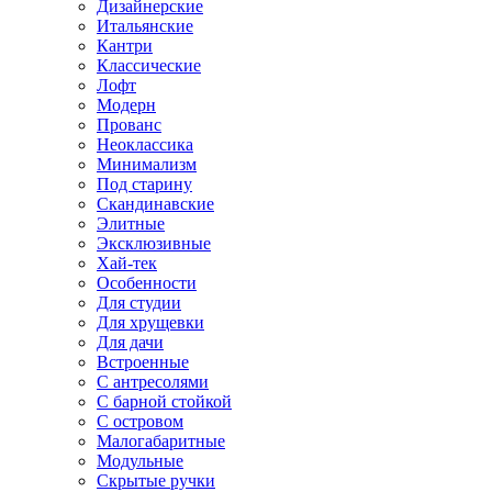
Дизайнерские
Итальянские
Кантри
Классические
Лофт
Модерн
Прованс
Неоклассика
Минимализм
Под старину
Скандинавские
Элитные
Эксклюзивные
Хай-тек
Особенности
Для студии
Для хрущевки
Для дачи
Встроенные
С антресолями
С барной стойкой
С островом
Малогабаритные
Модульные
Скрытые ручки