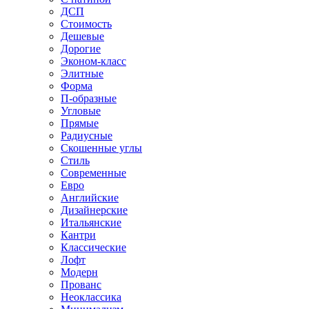
ДСП
Стоимость
Дешевые
Дорогие
Эконом-класс
Элитные
Форма
П-образные
Угловые
Прямые
Радиусные
Скошенные углы
Стиль
Современные
Евро
Английские
Дизайнерские
Итальянские
Кантри
Классические
Лофт
Модерн
Прованс
Неоклассика