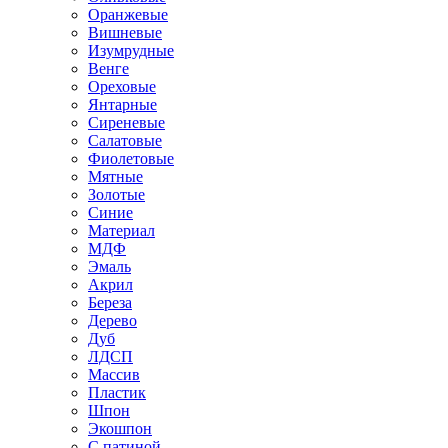
Оранжевые
Вишневые
Изумрудные
Венге
Ореховые
Янтарные
Сиреневые
Салатовые
Фиолетовые
Мятные
Золотые
Синие
Материал
МДФ
Эмаль
Акрил
Береза
Дерево
Дуб
ЛДСП
Массив
Пластик
Шпон
Экошпон
С патиной