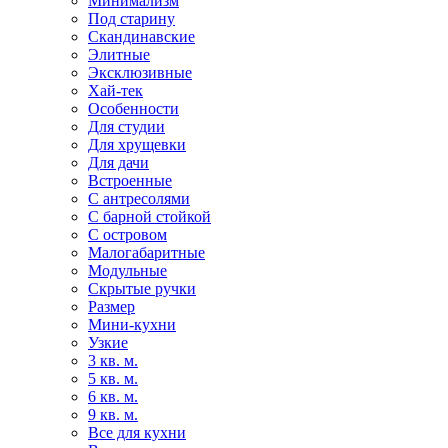
Минимализм
Под старину
Скандинавские
Элитные
Эксклюзивные
Хай-тек
Особенности
Для студии
Для хрущевки
Для дачи
Встроенные
С антресолями
С барной стойкой
С островом
Малогабаритные
Модульные
Скрытые ручки
Размер
Мини-кухни
Узкие
3 кв. м.
5 кв. м.
6 кв. м.
9 кв. м.
Все для кухни