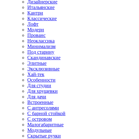
Дизайнерские
Итальянские
Кантри
Классические
Лофт
Модерн
Прованс
Неоклассика
Минимализм
Под старину
Скандинавские
Элитные
Эксклюзивные
Хай-тек
Особенности
Для студии
Для хрущевки
Для дачи
Встроенные
С антресолями
С барной стойкой
С островом
Малогабаритные
Модульные
Скрытые ручки