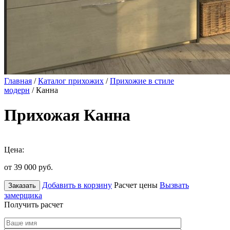
Главная
/
Каталог прихожих
/
Прихожие в стиле
модерн
/ Канна
Прихожая Канна
Цена:
от 39 000
руб.
Добавить в корзину
Расчет цены
Вызвать
Заказать
замерщика
Получить расчет