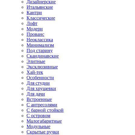
Дизайнерские
Итальянские
Кантри
Классические
Лофт
Модерн
Прованс
Неоклассика
Минимализм
Под старину
Скандинавские
Элитные
Эксклюзивные
Хай-тек
Особенности
Для студии
Для хрущевки
Для дачи
Встроенные
С антресолями
С барной стойкой
С островом
Малогабаритные
Модульные
Скрытые ручки