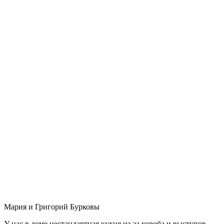
Мария и Григорий Бурковы
У нас в доме нестандартная кухня из-за короба и выступов,