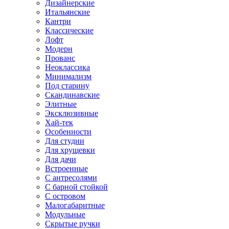
Дизайнерские
Итальянские
Кантри
Классические
Лофт
Модерн
Прованс
Неоклассика
Минимализм
Под старину
Скандинавские
Элитные
Эксклюзивные
Хай-тек
Особенности
Для студии
Для хрущевки
Для дачи
Встроенные
С антресолями
С барной стойкой
С островом
Малогабаритные
Модульные
Скрытые ручки