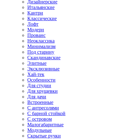
Дизайнерские
Итальянские
Кантри
Классические
Лофт
Модерн
Прованс
Неоклассика
Минимализм
Под старину
Скандинавские
Элитные
Эксклюзивные
Хай-тек
Особенности
Для студии
Для хрущевки
Для дачи
Встроенные
С антресолями
С барной стойкой
С островом
Малогабаритные
Модульные
Скрытые ручки