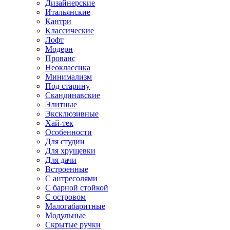
Дизайнерские
Итальянские
Кантри
Классические
Лофт
Модерн
Прованс
Неоклассика
Минимализм
Под старину
Скандинавские
Элитные
Эксклюзивные
Хай-тек
Особенности
Для студии
Для хрущевки
Для дачи
Встроенные
С антресолями
С барной стойкой
С островом
Малогабаритные
Модульные
Скрытые ручки