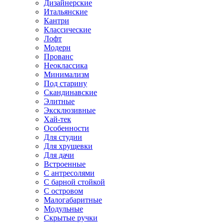
Дизайнерские
Итальянские
Кантри
Классические
Лофт
Модерн
Прованс
Неоклассика
Минимализм
Под старину
Скандинавские
Элитные
Эксклюзивные
Хай-тек
Особенности
Для студии
Для хрущевки
Для дачи
Встроенные
С антресолями
С барной стойкой
С островом
Малогабаритные
Модульные
Скрытые ручки