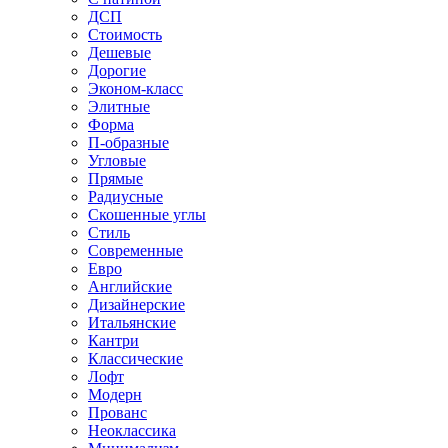
ДСП
Стоимость
Дешевые
Дорогие
Эконом-класс
Элитные
Форма
П-образные
Угловые
Прямые
Радиусные
Скошенные углы
Стиль
Современные
Евро
Английские
Дизайнерские
Итальянские
Кантри
Классические
Лофт
Модерн
Прованс
Неоклассика