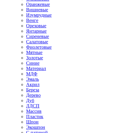
Оранжевые
Вишневые
Изумрудные
Венге
Ореховые
Янтарные
Сиреневые
Салатовые
Фиолетовые
Мятные
Золотые
Синие
Материал
МДФ
Эмаль
Акрил
Береза
Дерево
Дуб
ЛДСП
Массив
Пластик
Шпон
Экошпон
С патиной