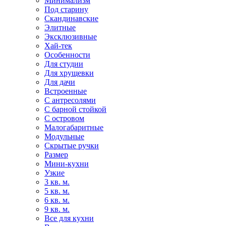
Минимализм
Под старину
Скандинавские
Элитные
Эксклюзивные
Хай-тек
Особенности
Для студии
Для хрущевки
Для дачи
Встроенные
С антресолями
С барной стойкой
С островом
Малогабаритные
Модульные
Скрытые ручки
Размер
Мини-кухни
Узкие
3 кв. м.
5 кв. м.
6 кв. м.
9 кв. м.
Все для кухни