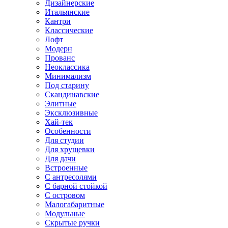
Дизайнерские
Итальянские
Кантри
Классические
Лофт
Модерн
Прованс
Неоклассика
Минимализм
Под старину
Скандинавские
Элитные
Эксклюзивные
Хай-тек
Особенности
Для студии
Для хрущевки
Для дачи
Встроенные
С антресолями
С барной стойкой
С островом
Малогабаритные
Модульные
Скрытые ручки